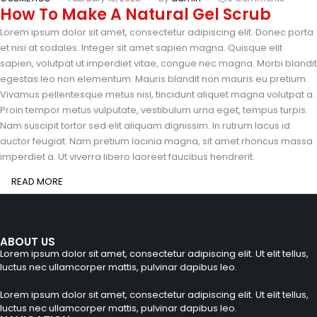
How To Make A Natural Gel Scrub
Lorem ipsum dolor sit amet, consectetur adipiscing elit. Donec porta
et nisi at sodales. Integer sit amet sapien magna. Quisque elit
sapien, volutpat ut imperdiet vitae, congue nec magna. Morbi blandit
egestas leo non elementum. Mauris blandit non mauris eu pretium.
Vivamus pellentesque metus nisl, tincidunt aliquet magna volutpat a.
Proin tempor metus vulputate, vestibulum urna eget, tempus turpis.
Nam suscipit tortor sed elit aliquam dignissim. In rutrum lacus id
auctor feugiat. Nam pretium lacinia magna, sit amet rhoncus massa
imperdiet a. Ut viverra libero laoreet faucibus hendrerit.
READ MORE
ABOUT US
Lorem ipsum dolor sit amet, consectetur adipiscing elit. Ut elit tellus,
luctus nec ullamcorper mattis, pulvinar dapibus leo.
Lorem ipsum dolor sit amet, consectetur adipiscing elit. Ut elit tellus,
luctus nec ullamcorper mattis, pulvinar dapibus leo.