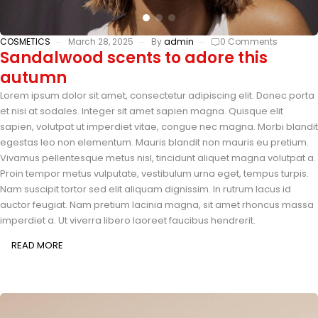
COSMETICS
March 28, 2025
By
admin
0 Comments
Sandalwood scents to adore this
autumn
Lorem ipsum dolor sit amet, consectetur adipiscing elit. Donec porta
et nisi at sodales. Integer sit amet sapien magna. Quisque elit
sapien, volutpat ut imperdiet vitae, congue nec magna. Morbi blandit
egestas leo non elementum. Mauris blandit non mauris eu pretium.
Vivamus pellentesque metus nisl, tincidunt aliquet magna volutpat a.
Proin tempor metus vulputate, vestibulum urna eget, tempus turpis.
Nam suscipit tortor sed elit aliquam dignissim. In rutrum lacus id
auctor feugiat. Nam pretium lacinia magna, sit amet rhoncus massa
imperdiet a. Ut viverra libero laoreet faucibus hendrerit.
READ MORE