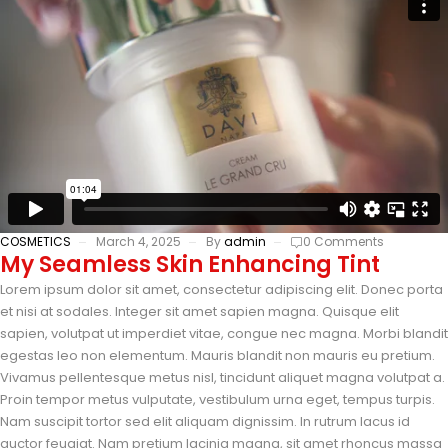
COSMETICS
March 4, 2025
By
admin
0 Comments
My Seamless Skin Enhancing Tint
Lorem ipsum dolor sit amet, consectetur adipiscing elit. Donec porta
et nisi at sodales. Integer sit amet sapien magna. Quisque elit
sapien, volutpat ut imperdiet vitae, congue nec magna. Morbi blandit
egestas leo non elementum. Mauris blandit non mauris eu pretium.
Vivamus pellentesque metus nisl, tincidunt aliquet magna volutpat a.
Proin tempor metus vulputate, vestibulum urna eget, tempus turpis.
Nam suscipit tortor sed elit aliquam dignissim. In rutrum lacus id
auctor feugiat. Nam pretium lacinia magna, sit amet rhoncus massa