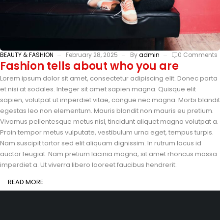
BEAUTY & FASHION
February 28, 2025
By
admin
0 Comments
Fashion tells about who you are
Lorem ipsum dolor sit amet, consectetur adipiscing elit. Donec porta
et nisi at sodales. Integer sit amet sapien magna. Quisque elit
sapien, volutpat ut imperdiet vitae, congue nec magna. Morbi blandit
egestas leo non elementum. Mauris blandit non mauris eu pretium.
Vivamus pellentesque metus nisl, tincidunt aliquet magna volutpat a.
Proin tempor metus vulputate, vestibulum urna eget, tempus turpis.
Nam suscipit tortor sed elit aliquam dignissim. In rutrum lacus id
auctor feugiat. Nam pretium lacinia magna, sit amet rhoncus massa
imperdiet a. Ut viverra libero laoreet faucibus hendrerit.
READ MORE